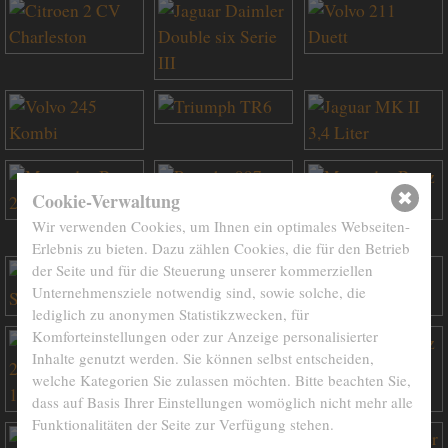
Cookie-Verwaltung
Wir verwenden Cookies, um Ihnen ein optimales Webseiten-
Erlebnis zu bieten. Dazu zählen Cookies, die für den Betrieb
der Seite und für die Steuerung unserer kommerziellen
Unternehmensziele notwendig sind, sowie solche, die
lediglich zu anonymen Statistikzwecken, für
Komforteinstellungen oder zur Anzeige personalisierter
Inhalte genutzt werden. Sie können selbst entscheiden,
welche Kategorien Sie zulassen möchten. Bitte beachten Sie,
dass auf Basis Ihrer Einstellungen womöglich nicht mehr alle
Funktionalitäten der Seite zur Verfügung stehen.