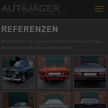
ANGEBOTE
REFERENZEN
LEISTUNGEN
Hier finden Sie die schönsten Oldtimer der letzten 10 Jahre,
REFERENZEN
die einen neuen Besitzer gefunden haben!
DER AUTOJÄGER
GÄSTEBUCH
KONTAKT
ENGLISH
0 1515 / 466 66 80