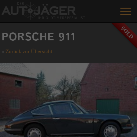
ANGEBOTE
PORSCHE 911
LEISTUNGEN
«
Zurück zur Übersicht
REFERENZEN
DER AUTOJÄGER
GÄSTEBUCH
KONTAKT
ENGLISH
0 1515 / 466 66 80