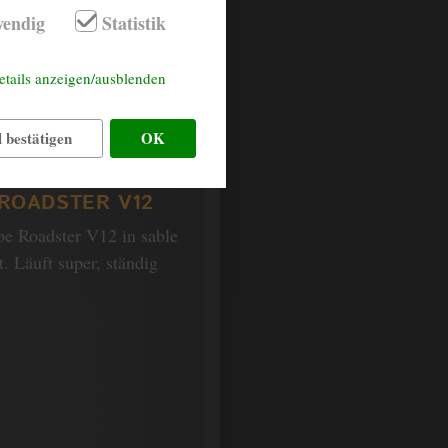
endig
Statistik
OTS
etails anzeigen/ausblenden
 aus 1956. Die letzten
Besitz!!!
 bestätigen
OK
 ROADSTER V12
pe Roadster V12 in sable
. Läuft super, ständig