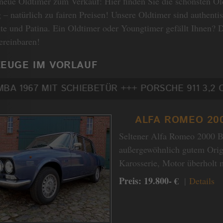
neue Oldtimer zum Verkauf: Hier finden Sie die schönsten O
– natürlich zu fairen Preisen! Unsere Oldtimer sind authentis
te und Patina. Ein Oldtimer oder Youngtimer gefällt Ihnen? D
ereinbaren!
EUGE IM VORLAUF
 SCHIEBETÜR +++ PORSCHE 911 3,2 CARRERA COU
ALFA ROMEO 20
Seltener Alfa Romeo 2000 Be
außergewöhnlich gutem Orig
Karosserie, Motor überholt
Preis: 19.800- €
|
Details