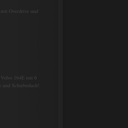
mit Overdrive und
 Volvo 164E mit 6
e und Schiebedach!