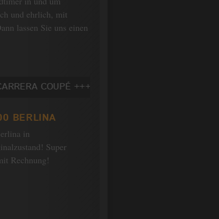
ldtimer in und um
ch und ehrlich, mit
ann lassen Sie uns einen
PÉ +++ BMW 520 E12 +++ MERCEDES BENZ 230 S
00 BERLINA
rlina in
inalzustand! Super
 mit Rechnung!