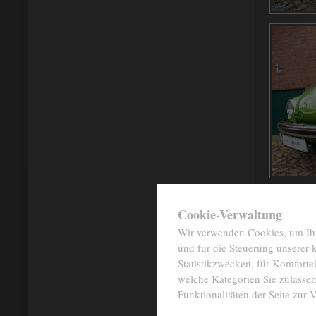
✖
Cookie-Verwaltung
Wir verwenden Cookies, um Ihne
und für die Steuerung unserer
Statistikzwecken, für Komfortei
welche Kategorien Sie zulassen
Funktionalitäten der Seite zur 