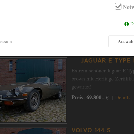
Notw
JAGUAR XK 140 
D
Wunderschöner Jaguar XK140
50 Jahre bis heute in einem 
Auswahl
ressum
Preis: 79.500.- €
|
Details
JAGUAR E-TYPE
Extrem schöner Jaguar E-Ty
brown mit Heritage Zertifikat
gewartet!
Preis: 69.800.- €
|
Details
VOLVO 144 S