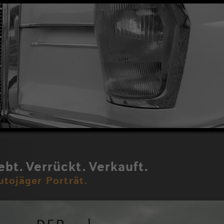
ebt.
Verrückt.
Verkauft.
utojäger Porträt.