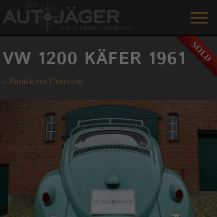
ANGEBOTE
VW 1200 KÄFER 1961
LEISTUNGEN
«
Zurück zur Übersicht
REFERENZEN
DER AUTOJÄGER
GÄSTEBUCH
KONTAKT
ENGLISH
0 1515 / 466 66 80