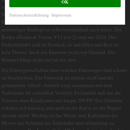
OK
revidiert. Der Unterboden wurde mit Trockeneis gereinigt.
Sämtliche Bremsleitungen sowie der Auspuff sind auch neu.
Datenschutzerklärung
Impressum
Montiert ist zur Zeit ein Sportendtopf. Ein originaler,
neuwertiger Endtopf ist selbstverständlich auch dabei. Die
Reifen (Hankook Ventus V12 evo 2) sind aus 2024. Der
Delta befindet sich im Erstlack, ist unfallfrei und Rost ist
kein Thema. Auch das Interieur ist im top Zustand. Der
Himmel hängt nicht und ist wie neu.
Die Fahreigenschaften eines solchen Fahrzeuges sind schwer
zu beschreiben. Das Fahrwerk ist extrem straff und der
permanente Allrad- Antrieb sorgt zusammen mit dem
Turbolader für ordentlich Vortrieb. Es handelt sich um die
Version ohne Katalysator mit knapp 200 PS! Das Getriebe
schaltet sich knackig und auch in der Kurve ist der Wagen
absolut stabil. Wichtig ist das Warm- und Kaltfahren des
Motors um Schäden am Turbolader und Abnutzung zu