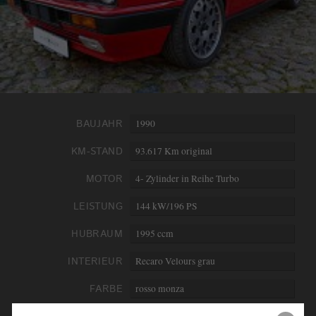
info@derautojaeger.de
Instagram
BAUJAHR
1990
KM-STAND
93.617 Km original
MOTOR
4- Zylinder in Reihe Turbo
LEISTUNG
144 kW/196 PS
HUBRAUM
1995 ccm
INTERIEUR
Recaro Velours grau
FARBE
rosso monza