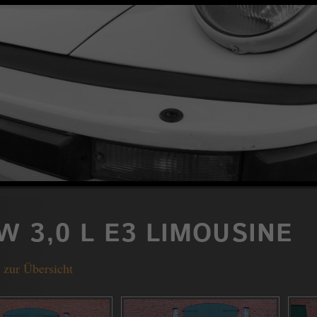
 3,0 L E3 LIMOUSINE
 zur Übersicht