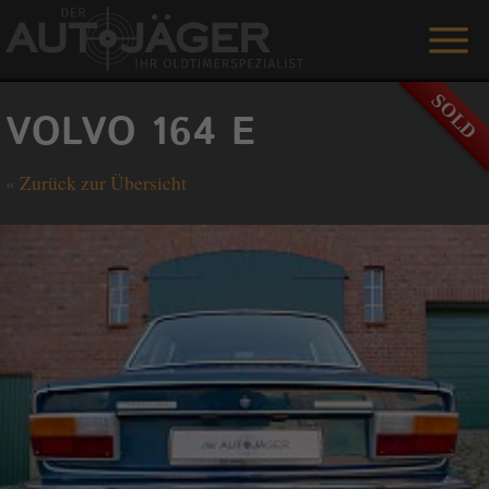
ANGEBOTE
VOLVO 164 E
LEISTUNGEN
«
Zurück zur Übersicht
REFERENZEN
DER AUTOJÄGER
GÄSTEBUCH
KONTAKT
ENGLISH
0 1515 / 466 66 80