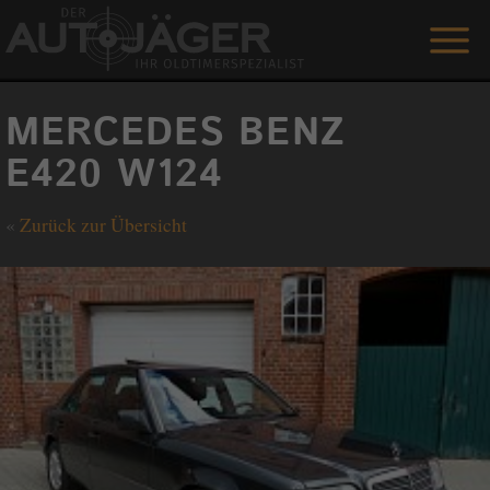
ANGEBOTE
MERCEDES BENZ
LEISTUNGEN
E420 W124
REFERENZEN
«
Zurück zur Übersicht
DER AUTOJÄGER
GÄSTEBUCH
KONTAKT
ENGLISH
0 1515 / 466 66 80