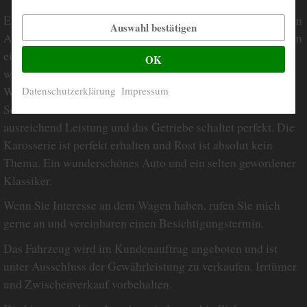
Erstklassiger Mercedes E420 W124 mit einer umfangreichen
Auswahl bestätigen
Ausstattung und deutscher Erstzulassung. Es handelt sich um
ein sehr gepflegtes Auto ohne Wartungsstau und mit sehr
OK
wenig Gebrauchsspuren. Es sind sämtliche Unterlagen inkl.
Werkstattrechnungen und komplettem Bordbuch mit
Datenschutzerklärung
Impressum
Scheckheft vorhanden. Der Motor läuft seidenweich mit
ausreichend Leistung und das Getriebe schaltet perfekt. Die
Karosserie ist perfekt erhalten und Rost ist absolut kein
Thema. Ein wunderschönes Auto und ein selten gewordener
Klassiker.
Wenn Sie Interesse an dem Wagen haben, rufen Sie mich
gerne an und vereinbaren einen Besichtigungstermin.
Das Fahrzeug wird im Kundenauftrag angeboten und ist
unter Ausschluss der Gewährleistung zu verkaufen. Irrtümer
und Zwischenverkauf vorbehalten.