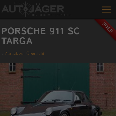
ANGEBOTE
PORSCHE 911 SC
LEISTUNGEN
TARGA
REFERENZEN
«
Zurück zur Übersicht
DER AUTOJÄGER
GÄSTEBUCH
KONTAKT
ENGLISH
0 1515 / 466 66 80