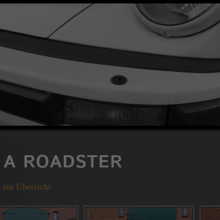
 A ROADSTER
 zur Übersicht