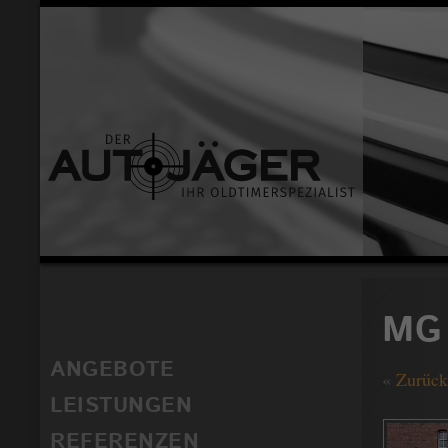
MG
ANGEBOTE
«
Zurück
LEISTUNGEN
REFERENZEN