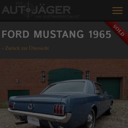
ANGEBOTE
FORD MUSTANG 1965
LEISTUNGEN
«
Zurück zur Übersicht
REFERENZEN
DER AUTOJÄGER
GÄSTEBUCH
KONTAKT
ENGLISH
0 1515 / 466 66 80