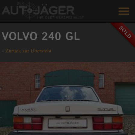
ANGEBOTE
VOLVO 240 GL
LEISTUNGEN
«
Zurück zur Übersicht
REFERENZEN
DER AUTOJÄGER
GÄSTEBUCH
KONTAKT
ENGLISH
0 1515 / 466 66 80