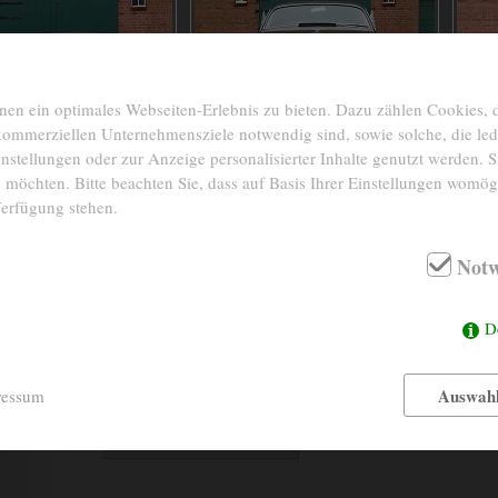
n ein optimales Webseiten-Erlebnis zu bieten. Dazu zählen Cookies, di
 kommerziellen Unternehmensziele notwendig sind, sowie solche, die le
nstellungen oder zur Anzeige personalisierter Inhalte genutzt werden. S
 möchten. Bitte beachten Sie, dass auf Basis Ihrer Einstellungen womögl
Verfügung stehen.
Notw
1962
BAUJAHR
INTERIEUR
97.065 Km original
KM-STAND
FARBE
D
6- Zylinder in Reihe
MOTOR
Auswahl
ressum
162 kW/220 PS
LEISTUNG
3781 ccm
HUBRAUM