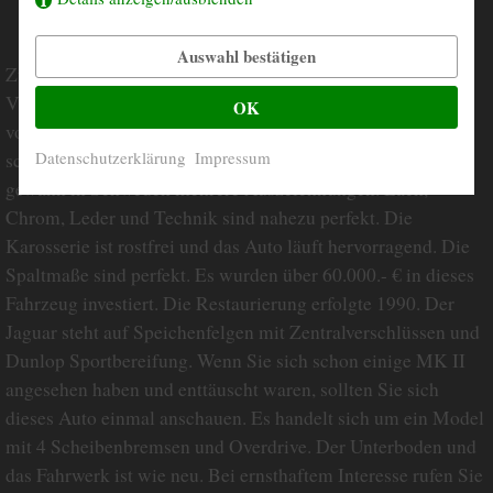
Auswahl bestätigen
Zum Verkauf steht dieser Jaguar Mark II als 3,8 Liter
Version mit Schiebedach. Er befindet sich in
OK
vollrestauriertem Spitzenzustand. Es handelt sich um ein
Datenschutzerklärung
Impressum
schwedisches Fahrzeug mit kompletter Historie und es
gewann in Schweden mehrere Auszeichnungen. Lack,
Chrom, Leder und Technik sind nahezu perfekt. Die
Karosserie ist rostfrei und das Auto läuft hervorragend. Die
Spaltmaße sind perfekt. Es wurden über 60.000.- € in dieses
Fahrzeug investiert. Die Restaurierung erfolgte 1990. Der
Jaguar steht auf Speichenfelgen mit Zentralverschlüssen und
Dunlop Sportbereifung. Wenn Sie sich schon einige MK II
angesehen haben und enttäuscht waren, sollten Sie sich
dieses Auto einmal anschauen. Es handelt sich um ein Model
mit 4 Scheibenbremsen und Overdrive. Der Unterboden und
das Fahrwerk ist wie neu. Bei ernsthaftem Interesse rufen Sie