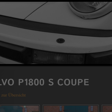
LVO P1800 S COUPE
 zur Übersicht