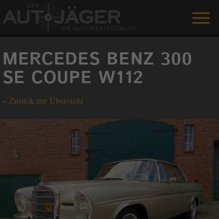
ANGEBOTE
MERCEDES BENZ 300
LEISTUNGEN
SE COUPE W112
REFERENZEN
«
Zurück zur Übersicht
DER AUTOJÄGER
GÄSTEBUCH
KONTAKT
ENGLISH
0 1515 / 466 66 80