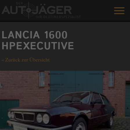
ANGEBOTE
LANCIA 1600
LEISTUNGEN
HPEXECUTIVE
REFERENZEN
«
Zurück zur Übersicht
DER AUTOJÄGER
GÄSTEBUCH
KONTAKT
ENGLISH
0 1515 / 466 66 80