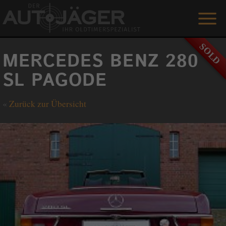
ANGEBOTE
MERCEDES BENZ 280
LEISTUNGEN
SL PAGODE
REFERENZEN
«
Zurück zur Übersicht
DER AUTOJÄGER
GÄSTEBUCH
KONTAKT
ENGLISH
0 1515 / 466 66 80