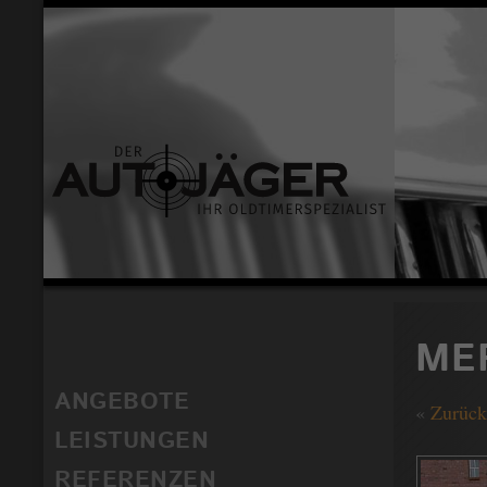
ME
ANGEBOTE
«
Zurück
LEISTUNGEN
REFERENZEN