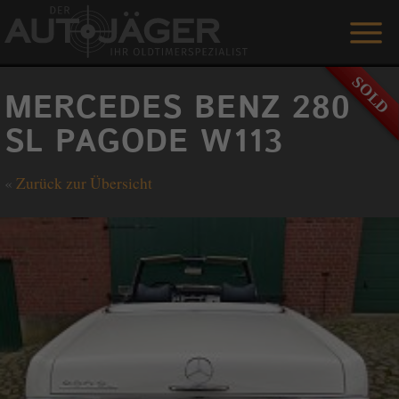
ANGEBOTE
MERCEDES BENZ 280
LEISTUNGEN
SL PAGODE W113
REFERENZEN
«
Zurück zur Übersicht
DER AUTOJÄGER
GÄSTEBUCH
KONTAKT
ENGLISH
0 1515 / 466 66 80