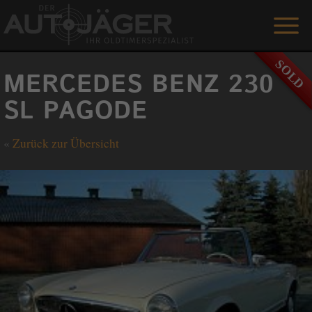
ANGEBOTE
MERCEDES BENZ 230
LEISTUNGEN
SL PAGODE
REFERENZEN
«
Zurück zur Übersicht
DER AUTOJÄGER
GÄSTEBUCH
KONTAKT
ENGLISH
0 1515 / 466 66 80