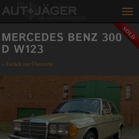
ANGEBOTE
MERCEDES BENZ 300
LEISTUNGEN
D W123
REFERENZEN
«
Zurück zur Übersicht
DER AUTOJÄGER
GÄSTEBUCH
KONTAKT
ENGLISH
0 1515 / 466 66 80