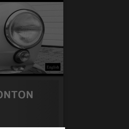
English
PONTON