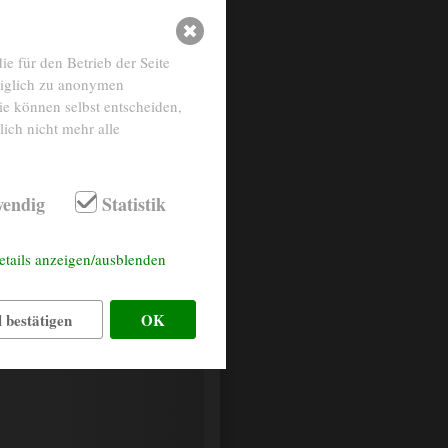
e für den Betrieb der Seite
diglich zu anonymen
ie können selbst entscheiden,
ich nicht mehr alle
endig
Statistik
etails anzeigen/ausblenden
Stoff grau/blau
grau
 bestätigen
OK