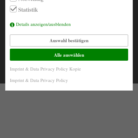
ENGINE
6-Zylinder in Reihe
info@derautojaeger.de
Statistik
PERFORMANCE
85 kW/115 PS
Instagram
Details anzeigen/ausblenden
DISPLACEMENT
2195 ccm
Auswahl bestätigen
INTERIOR
Stoff grau/blau
Alle auswählen
COLOR
grau
Imprint & Data Privacy Policy Kopie
© 2026 |
Contact
Imprint & Data Privacy Policy
Imprint & Data Privacy Policy