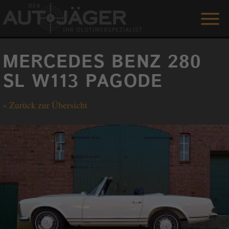
ANGEBOTE
MERCEDES BENZ 280
LEISTUNGEN
SL W113 PAGODE
REFERENZEN
«
Zurück zur Übersicht
DER AUTOJÄGER
GÄSTEBUCH
KONTAKT
ENGLISH
0 1515 / 466 66 80