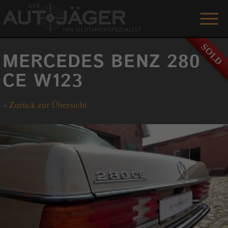
ANGEBOTE
MERCEDES BENZ 280
LEISTUNGEN
CE W123
REFERENZEN
«
Zurück zur Übersicht
DER AUTOJÄGER
GÄSTEBUCH
KONTAKT
ENGLISH
0 1515 / 466 66 80