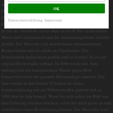
wurden alle nötigen Wartungen und Arbeiten durchgeführt.
OK
Der Innenraum ist gepflegt, das Holz ist tadellos erhalten.
Der Lack sowie der Chrom ist sehr gut und diverse
Datenschutzerklärung
Impressum
Gummidichtungen wurden bereits erneuert. Der Fahrersitz
ist auf der Sitzfläche etwas dünn im Stoff. Der Achtzylinder
Motor läuft seidenweich und das Automatikgetriebe schaltet
perfekt. Der Mercedes hat absolut keine nennenswerten
Rostprobleme und ist solide im Unterboden. Das
Schiebedach funktioniert perfekt und ist rostfrei. Es ist ein
original Beckerradio verbaut. In 2006 wurde das Auto
umfangreich mit transparentem Wachs gegen Rost
konserviert sowie die gesamte Bremsanlage erneuert. Das
Auto wurde in den letzten 10 Jahren als reines
Sommerfahrzeug nur zu Oldtimertreffen genutzt und ca.
1000 Km im Jahr bewegt. Wenn Sie sich selbst ein Bild von
dem Fahrzeug machen möchten, rufen Sie mich gerne an und
vereinbaren einen Besichtigungstermin. Der Mercedes wird