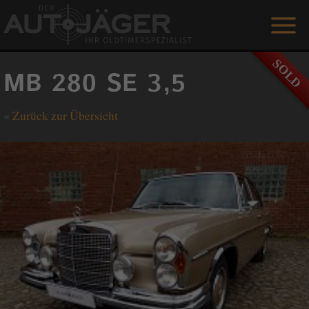
ANGEBOTE
MB 280 SE 3,5
LEISTUNGEN
«
Zurück zur Übersicht
REFERENZEN
DER AUTOJÄGER
GÄSTEBUCH
KONTAKT
ENGLISH
0 1515 / 466 66 80