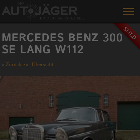
ANGEBOTE
MERCEDES BENZ 300
LEISTUNGEN
SE LANG W112
REFERENZEN
«
Zurück zur Übersicht
DER AUTOJÄGER
GÄSTEBUCH
KONTAKT
ENGLISH
0 1515 / 466 66 80