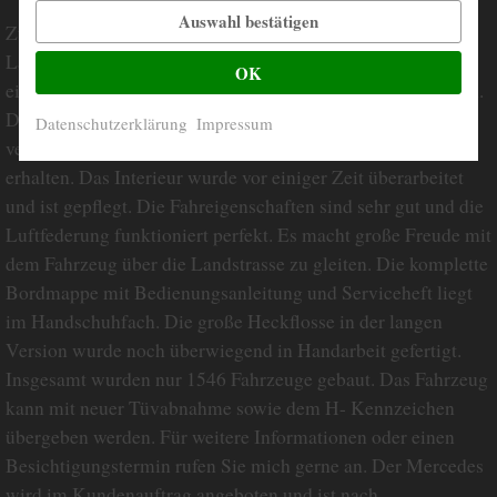
Auswahl bestätigen
Zum Verkauf steht eine Mercedes Benz 300 SE Heckflosse
Lang mit Schiebedach und Automatik. Es handelt sich um
OK
ein sehr seltenes und gut erhaltenes Fahrzeug aus Schweden.
Die Karosserie ist weitestgehend original und vom Rost
Datenschutzerklärung
Impressum
verschont geblieben. Der Unterboden ist solide und gut
erhalten. Das Interieur wurde vor einiger Zeit überarbeitet
und ist gepflegt. Die Fahreigenschaften sind sehr gut und die
Luftfederung funktioniert perfekt. Es macht große Freude mit
dem Fahrzeug über die Landstrasse zu gleiten. Die komplette
Bordmappe mit Bedienungsanleitung und Serviceheft liegt
im Handschuhfach. Die große Heckflosse in der langen
Version wurde noch überwiegend in Handarbeit gefertigt.
Insgesamt wurden nur 1546 Fahrzeuge gebaut. Das Fahrzeug
kann mit neuer Tüvabnahme sowie dem H- Kennzeichen
übergeben werden. Für weitere Informationen oder einen
Besichtigungstermin rufen Sie mich gerne an. Der Mercedes
wird im Kundenauftrag angeboten und ist nach