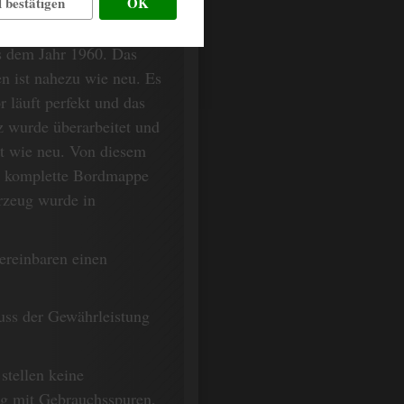
 bestätigen
OK
s dem Jahr 1960. Das
en ist nahezu wie neu. Es
 läuft perfekt und das
lz wurde überarbeitet und
st wie neu. Von diesem
ie komplette Bordmappe
rzeug wurde in
ereinbaren einen
uss der Gewährleistung
stellen keine
eug mit Gebrauchsspuren,