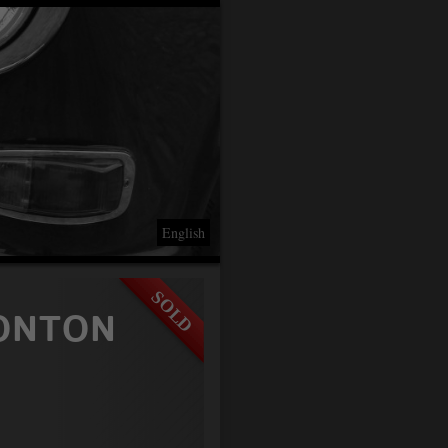
English
PONTON