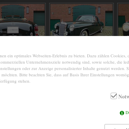
n ein optimales Webseiten-Erlebnis zu bieten. Dazu zählen Cookies, di
 kommerziellen Unternehmensziele notwendig sind, sowie solche, die le
nstellungen oder zur Anzeige personalisierter Inhalte genutzt werden. S
 möchten. Bitte beachten Sie, dass auf Basis Ihrer Einstellungen womögl
1960
BAUJAHR
INTERIEUR
Verfügung stehen.
118.752 Km abgelesen
KM-STAND
FARBE
Notw
6- Zylinder in Reihe
MOTOR
D
88 kW/120 PS
LEISTUNG
2195 ccm
HUBRAUM