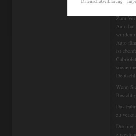
Datenschutzerklärung
Imp
Zum Verk
Auto hat
wurden u
Auto fäh
ist eben
Cabriole
sowie me
Deutschla
Wenn Sie
Besichti
Das Fahr
zu verka
Die hier
zugesich