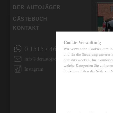
DER AUTOJÄGER
GÄSTEBUCH
KONTAKT
✖
Cookie-Verwaltung
0 1515 / 466 66 80
Wir verwenden Cookies, um Ihne
und für die Steuerung unserer
info@derautojaeger.de
Statistikzwecken, für Komfortei
welche Kategorien Sie zulassen
Instagram
Funktionalitäten der Seite zur 