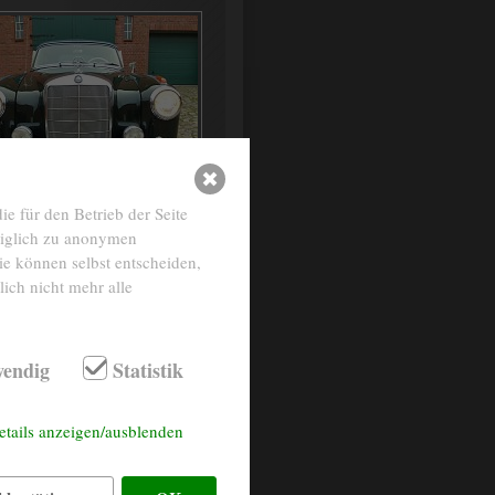
e für den Betrieb der Seite
diglich zu anonymen
ie können selbst entscheiden,
ich nicht mehr alle
Leder cognac
dunkelgrün
endig
Statistik
etails anzeigen/ausblenden