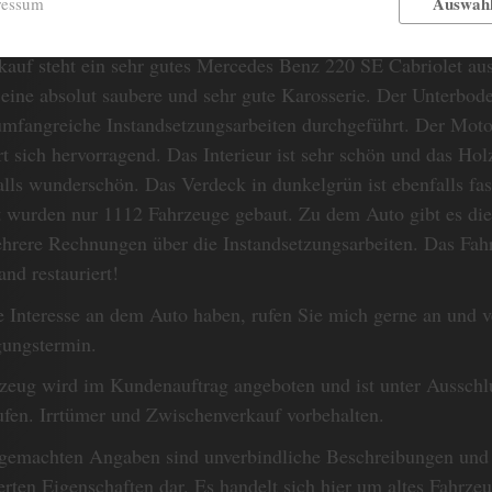
Auswahl
ressum
auf steht ein sehr gutes Mercedes Benz 220 SE Cabriolet au
 eine absolut saubere und sehr gute Karosserie. Der Unterbod
mfangreiche Instandsetzungsarbeiten durchgeführt. Der Motor
rt sich hervorragend. Das Interieur ist sehr schön und das Ho
falls wunderschön. Das Verdeck in dunkelgrün ist ebenfalls fa
t wurden nur 1112 Fahrzeuge gebaut. Zu dem Auto gibt es d
hrere Rechnungen über die Instandsetzungsarbeiten. Das Fah
nd restauriert!
 Interesse an dem Auto haben, rufen Sie mich gerne an und v
gungstermin.
zeug wird im Kundenauftrag angeboten und ist unter Ausschl
ufen. Irrtümer und Zwischenverkauf vorbehalten.
 gemachten Angaben sind unverbindliche Beschreibungen und 
erten Eigenschaften dar. Es handelt sich hier um altes Fahrz