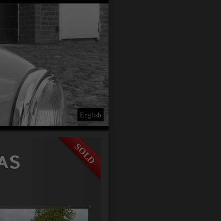
English
AS