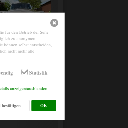
e für den Betrieb der Seite
diglich zu anonymen
ie können selbst entscheiden,
ich nicht mehr alle
Leder cognac
endig
Statistik
goldmetallic
etails anzeigen/ausblenden
 bestätigen
OK