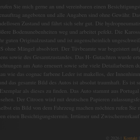
rufen Sie mich gerne an und vereinbaren einen Besichtigung
nauftrag angeboten und alle Angaben sind ohne Gewähr. Das
tadellosen Zustand und fährt sich sehr gut. Die hydropneumati
rößere Bodenunebenheiten weg und arbeitet pefekt. Die Karosse
hr guten Originalzustand und ist augenscheinlich ungeschwe
DS ohne Mängel absolviert. Der Tüvbeamte war begeistert auf
ens sowie des Gesamtzustandes. Das H- Gutachten wurde ertei
htungen am Auto erneuert sowie sehr viele Detailarbeiten d
au wie das cognac farbene Leder ist makellos, der Innenhimm
nd das gesamte Bild des Autos ist absolut traumhaft. Es ist s
 Exemplar als dieses zu finden. Das Auto stammt aus Portugal 
sehen. Der Citroen wird mit deutschen Papieren zulassungsf
 selbst ein Bild von dem Fahrzeug machen möchten rufen Sie 
ren einen Besichtigungstermin. Irrtümer und Zwischenverkauf
© 2026 |
Kontakt