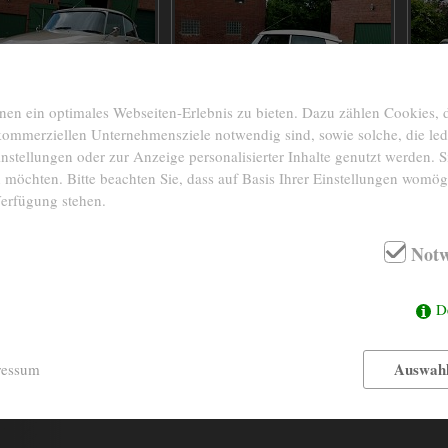
n ein optimales Webseiten-Erlebnis zu bieten. Dazu zählen Cookies, di
 kommerziellen Unternehmensziele notwendig sind, sowie solche, die le
nstellungen oder zur Anzeige personalisierter Inhalte genutzt werden. S
 möchten. Bitte beachten Sie, dass auf Basis Ihrer Einstellungen womögl
Verfügung stehen.
1974
BAUJAHR
INTERIEUR
Notw
38.810 Km abgelesen
KM-STAND
FARBE
D
4- Zylinder in Reihe
MOTOR
76kW/104PS
LEISTUNG
Auswahl
ressum
2175 ccm
HUBRAUM