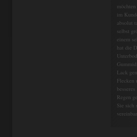
möchten 
im Kunde
absolut 
selbst g
einem se
hat die 
Unterbod
Gummidic
Lack gen
Flecken u
besseres
Regen ge
Sie sich
vereinba