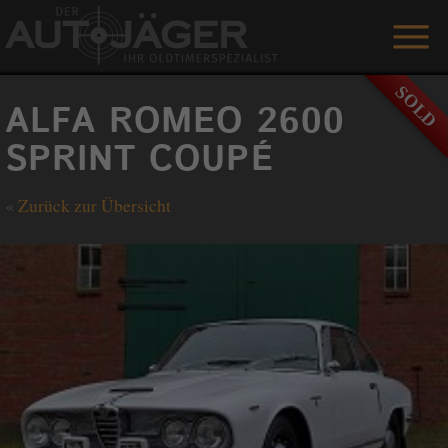
ANGEBOTE
ALFA ROMEO 2600
LEISTUNGEN
SPRINT COUPÉ
REFERENZEN
«
Zurück zur Übersicht
DER AUTOJÄGER
GÄSTEBUCH
KONTAKT
ENGLISH
0 1515 / 466 66 80