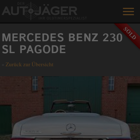
ANGEBOTE
MERCEDES BENZ 230
LEISTUNGEN
SL PAGODE
REFERENZEN
«
Zurück zur Übersicht
DER AUTOJÄGER
GÄSTEBUCH
KONTAKT
ENGLISH
0 1515 / 466 66 80