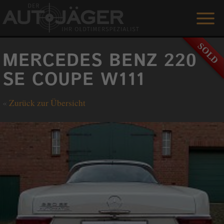
ANGEBOTE
MERCEDES BENZ 220
LEISTUNGEN
SE COUPE W111
REFERENZEN
«
Zurück zur Übersicht
DER AUTOJÄGER
GÄSTEBUCH
KONTAKT
ENGLISH
0 1515 / 466 66 80