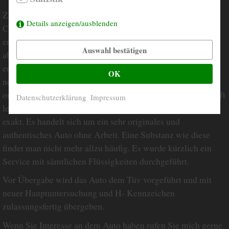
Zum Verkauf steht ein erstklassiges Mercedes Benz 220 SE
Details anzeigen/ausblenden
Coupe aus dem Jahr 1965. Das Fahrzeug hat eine perfekt
erhaltene, original Karosserie. Rost ist bei diesem Auto
Auswahl bestätigen
absolut kein Thema. Der Chrom ist ebenfalls sehr gut
erhalten. Das Interieur in Leder schwarz ist nahezu
OK
neuwertig, ebenso das gesamte Holz im Auto. Es ist ein
original Becker Nadelstreifen Radio verbaut. Der Motor läuft
Datenschutzerklärung
Impressum
leise und weich ohne Bläuen und die Automatik schaltet
exakt. Es handelt sich um ein sehr originales und
authentisches Auto ohne Arbeit. Eine Substanz wie diese
findet man nicht mehr allzu häufig. Es wurde kürzlich ein
Service mit sämtlichen Flüssigkeiten durchgeführt.
Vor Übergabe wird das Auto dem Tüv vorgeführt und mit
neuer Hauptuntersuchung und H- Kennzeichen
zulassungsfertig übergeben.
Wenn Sie Interesse an dem Auto haben rufen Sie mich gerne