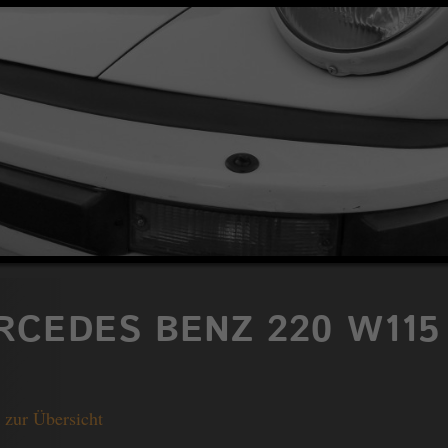
RCEDES BENZ 220 W115
 zur Übersicht