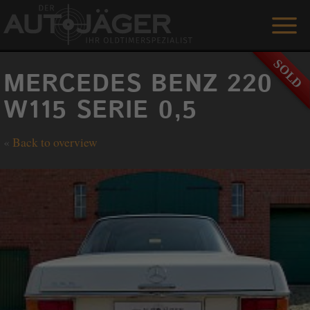
ON SALE
MERCEDES BENZ 220
SERVICES
W115 SERIE 0,5
REFERENCES
«
Back to overview
ABOUT US
GUESTBOOK
CONTACT
DEUTSCH
+49 151 / 54 66 66 80