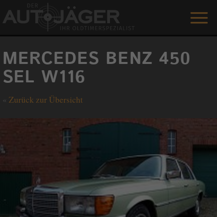
ANGEBOTE
MERCEDES BENZ 450
LEISTUNGEN
SEL W116
REFERENZEN
«
Zurück zur Übersicht
DER AUTOJÄGER
GÄSTEBUCH
KONTAKT
ENGLISH
0 1515 / 466 66 80