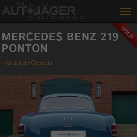
ANGEBOTE
MERCEDES BENZ 219
LEISTUNGEN
PONTON
REFERENZEN
«
Zurück zur Übersicht
DER AUTOJÄGER
GÄSTEBUCH
KONTAKT
ENGLISH
0 1515 / 466 66 80