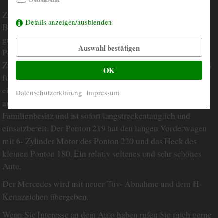
Zum Verkauf steht ein seltener und sehr schöner Mercedes
Details anzeigen/ausblenden
Benz 219 Ponton aus dem Jahr 1958. Das Fahrzeug hat eine
gut erhaltene Karosserie und gut gewartete Technik. Der
Auswahl bestätigen
Ponton läuft sehr gut und fährt sich mit seinem weichen 6-
Zylinder Motor wunderbar. Die Schaltung ist exakt und alles
OK
funktioniert wie es soll. Das Interieur ist von 1958 und hat
einige Gebrauchsspuren, ist aber trotzdem gepflegt und
Datenschutzerklärung
Impressum
ansehnlich. Es handelt sich um ein Auto aus langjährigem
Familienbesitz und ist sofort langstreckentauglich und
einsatzbereit. Der Ponton 219 hat den langen Vorderwagen
mit 6- Zylinder Motor des Ponton 220 und das Heck des
kleinen Ponton 180. Ein relativ seltenes und sehr schönes
Auto.
Der Mercedes wird mit neuer Tüv- Abnahme und dem H-
Kennzeichen übergeben.
Wenn Sie Interesse an dem Auto haben rufen Sie mich gerne