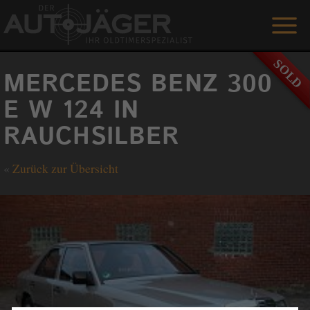
ANGEBOTE
MERCEDES BENZ 300
LEISTUNGEN
E W 124 IN
RAUCHSILBER
REFERENZEN
DER AUTOJÄGER
«
Zurück zur Übersicht
GÄSTEBUCH
KONTAKT
ENGLISH
0 1515 / 466 66 80