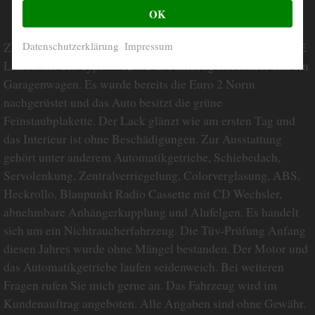
OK
Datenschutzerklärung
Impressum
Zum Verkauf steht ein sehr gepflegter Mercedes Benz 300 E
Limousine des Typs W 124. Das Fahrzeug ist rostfrei und ein
Garagenwagen. Es wurde bereits die Euro 2 Norm
nachgerüstet und das Auto besitzt die grüne
Feinstaubplakette. Der Lack glänzt wie am ersten Tag und
das Interieur ist ohne Beschädigungen. Zur Ausstattung
gehört unter anderem Automatikgetriebe, Schiebedach,
Servolenkung, Zentralverriegelung, Colorverglasung, ABS,
Heckrollo, Blaupunkt Radio Cassette mit CD Wechsler,
abnehmbare Anhängerkupplung und Alufelgen. Es handelt
sich um ein Nichtraucherfahrzeug. Die Tüv-Prüfung Anfang
diesen Jahres wurde ohne Mängel bestanden. Der Motor und
das Automatikgetriebe laufen seidenweich. Bei weiteren
Fragen rufen Sie mich gerne an. Das Fahrzeug wird im
Kundenauftrag angeboten. Alle Angaben sind ohne Gewähr.