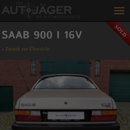
ANGEBOTE
SAAB 900 I 16V
LEISTUNGEN
«
Zurück zur Übersicht
REFERENZEN
DER AUTOJÄGER
GÄSTEBUCH
KONTAKT
ENGLISH
0 1515 / 466 66 80