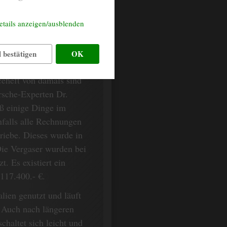
etails anzeigen/ausblenden
Jahr 1972 in
derlackierung 025
 bestätigen
OK
 Karosserie und wurde
iceheft von damals sind
rsche-Experten Dr.
eß einige Dinge im
nfalls alle Rechnungen
riebe. Dieses wurde in
Die Vergaser wurden bei
. Es existiert ein
117.400.- €.
lien genutzt und läuft
. Auch nach längeren
haltet sich leicht und