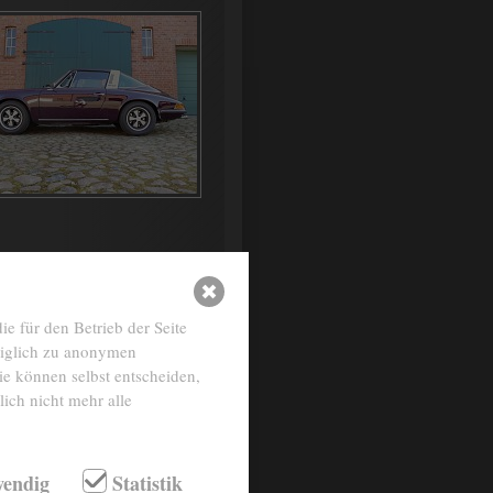
Sportsitze Pepita beige
e für den Betrieb der Seite
025 aubergine
diglich zu anonymen
ie können selbst entscheiden,
ich nicht mehr alle
endig
Statistik