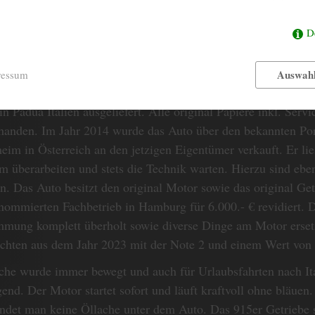
2311 ccm
HUBRAUM
D
auf kommt ein Porsche 911 2,4 T Targa "Ölklappe" aus dem 
gendem original Zustand. Er befindet sich in der original Son
Auswahl
ressum
e. Das Auto hat eine perfekt erhaltene und nicht geschweißte
in Padua Italien ausgeliefert. Alle original Papiere inkl. Serv
handen. Im Jahr 2014 wurde das Auto über den bekannten Po
eim in Österreich an den jetzigen Eigentümer verkauft. Er li
m überarbeiten und stets die Technik warten. Hierzu sind ebe
n. Das Auto besitzt den original Motor sowie das original Get
nommierten Fachbetrieb in Hamburg für 6.000.- € revidiert. 
mmung komplett überholt sowie diverse Dinge am Motor ersetzt
chten aus dem Jahr 2023 mit der Note 2 und einem Wert von 
che wurde immer bewegt und auch für Urlaubsfahrten nach Ita
gend. Der Motor startet sofort und läuft kraftvoll ohne bläuen
indet man keine Öllache unter dem Auto. Das 915er Getriebe sc