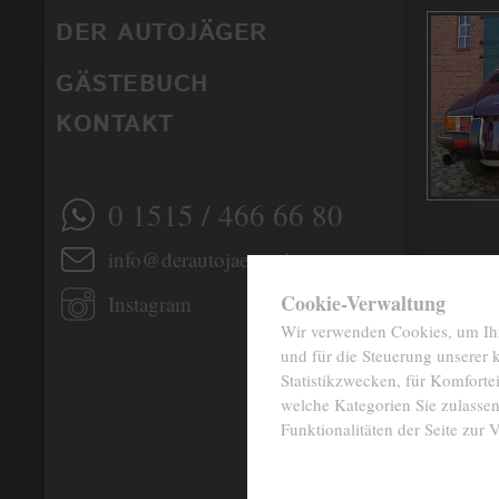
DER AUTOJÄGER
GÄSTEBUCH
KONTAKT
0 1515 / 466 66 80
info@derautojaeger.de
✖
Cookie-Verwaltung
Instagram
Wir verwenden Cookies, um Ihne
und für die Steuerung unserer
Statistikzwecken, für Komfortei
welche Kategorien Sie zulassen
Funktionalitäten der Seite zur 