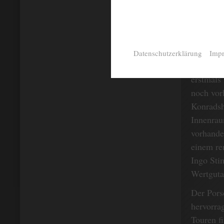
Zum Verk
hervorra
Datenschutzerklärung
Imp
aubergin
erstmals 
noch vor
Konradsh
Innenrau
vorhande
einem re
Ingo Sti
Wertguta
Der Pors
hervorra
Touren f