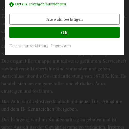
Details anzeigen/ausblenden
Zum Verkauf steht eine wunderschöne, große Flosse in der
Farbe Horizont-blau. Das Auto hat eine perfekt erhaltene und
Auswahl bestätigen
unrestaurierte Karosserie im Topzustand. Das Interieur ist
ebenfalls original und für 54 Jahre in einem tollen Zustand.
OK
Das Auto läuft sehr gut und das Fahren ist auch heute noch
ein Genuss. Der Mercedes kommt aus Skaraborg in
Datenschutzerklärung
Impressum
Schweden und wurde immer penibel gepflegt und gewartet.
Die original Bordmappe mit teilweise geführtem Serviceheft
sowie diverse Tüvberichte sind vorhanden und geben
Aufschluss über die Gesamtlaufleistung von 187.832 Km. Es
handelt sich um ein ganz tolles und ehrliches Auto,
einsteigen und losfahren.
Das Auto wird selbstverständlich mit neuer Tüv- Abnahme
und dem H- Kennzeichen übergeben.
Das Fahrzeug wird im Kundenauftrag angeboten und ist
unter Ausschluss der Gewährleistung zu verkaufen. Irrtümer