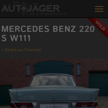
ANGEBOTE
MERCEDES BENZ 220
LEISTUNGEN
S W111
REFERENZEN
«
Zurück zur Übersicht
DER AUTOJÄGER
GÄSTEBUCH
KONTAKT
ENGLISH
0 1515 / 466 66 80