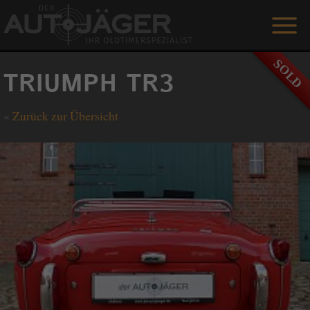
ANGEBOTE
TRIUMPH TR3
LEISTUNGEN
«
Zurück zur Übersicht
REFERENZEN
DER AUTOJÄGER
GÄSTEBUCH
KONTAKT
ENGLISH
0 1515 / 466 66 80