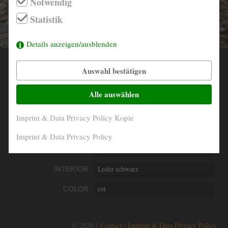
Notwendig
info@derautojaeger.de
Statistik
Instagram
Details anzeigen/ausblenden
Auswahl bestätigen
YEAR
1963
MILEAGE
31.921 miles abgelesen
Alle auswählen
ENGINE
4- Zylinder in Reihe
Imprint & Data Privacy Policy Kopie
PERFORMANCE
70 kW/95 PS
Imprint & Data Privacy Policy
DISPLACEMENT
1991 ccm
INTERIOR
Leder schwarz
COLOR
rot
© 2026 |
Contact
Imprint & Data Privacy Policy