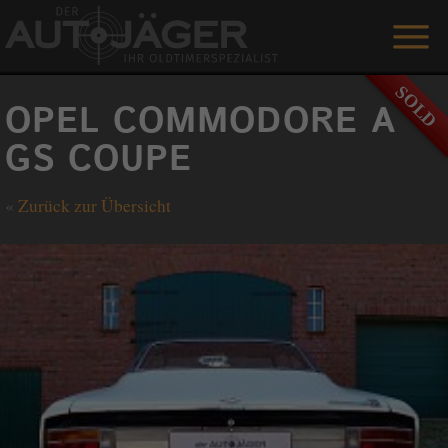
ANGEBOTE
OPEL COMMODORE A
LEISTUNGEN
GS COUPE
REFERENZEN
«
Zurück zur Übersicht
DER AUTOJÄGER
GÄSTEBUCH
KONTAKT
ENGLISH
0 1515 / 466 66 80