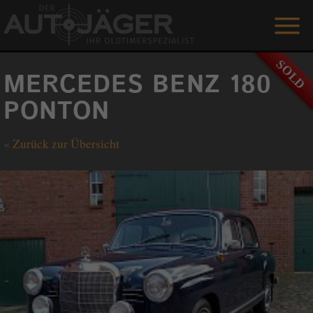
ANGEBOTE
MERCEDES BENZ 180
LEISTUNGEN
PONTON
REFERENZEN
«
Zurück zur Übersicht
DER AUTOJÄGER
GÄSTEBUCH
KONTAKT
ENGLISH
0 1515 / 466 66 80