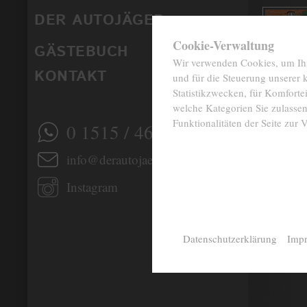
DER AUTOJÄGER
✖
Cookie-Verwaltung
GÄSTEBUCH
Wir verwenden Cookies, um Ihne
KONTAKT
und für die Steuerung unserer
Statistikzwecken, für Komfortei
welche Kategorien Sie zulassen
Funktionalitäten der Seite zur 
0 1515 / 466 66 80
info@derautojaeger.de
Instagram
Datenschutzerklärung
Imp