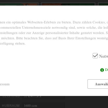
n ein optimales Webseiten-Erlebnis zu bieten. Dazu zählen Cookies, di
 kommerziellen Unternehmensziele notwendig sind, sowie solche, die le
nstellungen oder zur Anzeige personalisierter Inhalte genutzt werden. S
 möchten. Bitte beachten Sie, dass auf Basis Ihrer Einstellungen womögl
Verfügung stehen.
Notw
1973
BAUJAHR
INTERIEUR
D
29.531 Km abgelesen
KM-STAND
FARBE
Auswahl
ressum
4- Zylinder boxer
MOTOR
55 kW/75PS
LEISTUNG
1600 ccm
HUBRAUM