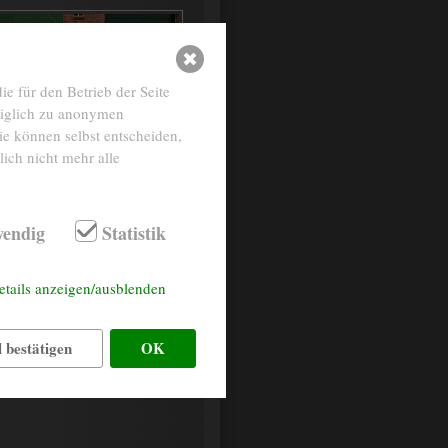
e für den Betrieb der Seite
diglich zu anonymen
ie können selbst entscheiden,
ich nicht mehr alle
endig
Statistik
Stoff grau
etails anzeigen/ausblenden
anthrazit- metallic
 bestätigen
OK