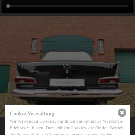
info@derautojaeger.de
Instagram
Cookie-Verwaltung
Wir verwenden Cookies, um Ihnen ein optimales Webseiten-
Erlebnis zu bieten. Dazu zählen Cookies, die für den Betrieb
BAUJAHR
1964
der Seite und für die Steuerung unserer kommerziellen