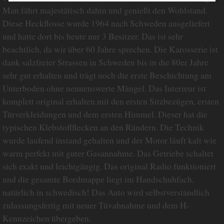
Man fährt majestätisch dahin und genießt den Wohlstand.
Diese Heckflosse wurde 1964 nach Schweden ausgeliefert
und hatte dort bis heute nur 3 Besitzer. Das ist sehr
beachtlich, da wir über 60 Jahre sprechen. Die Karosserie ist
dank salzfreier Strassen in Schweden bis in die 80er Jahre
sehr gut erhalten und trägt noch die erste Beschichtung am
Unterboden ohne nennenswerte Mängel. Das Interieur ist
komplett original erhalten mit den ersten Sitzbezügen, ersten
Türverkleidungen und dem ersten Himmel. Dieser hat die
typischen Klebstoffflecken an den Rändern. Die Technik
wurde laufend instand gehalten und der Motor läuft kalt wie
warm perfekt mit guter Gasannahme. Das Getriebe schaltet
sich exakt und leichtgängig. Das original Radio funktioniert
und die gesamte Bordmappe liegt im Handschuhfach,
natürlich in schwedisch! Das Auto wird selbstverständlich
zulassungsfertig mit neuer Tüvabnahme und dem H-
Kennzeichen übergeben.