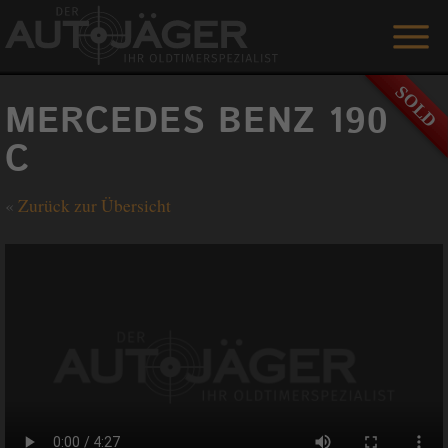
ANGEBOTE
MERCEDES BENZ 190
LEISTUNGEN
C
REFERENZEN
«
Zurück zur Übersicht
DER AUTOJÄGER
GÄSTEBUCH
KONTAKT
ENGLISH
0 1515 / 466 66 80