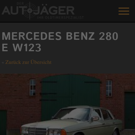
ANGEBOTE
MERCEDES BENZ 280
LEISTUNGEN
E W123
REFERENZEN
«
Zurück zur Übersicht
DER AUTOJÄGER
GÄSTEBUCH
KONTAKT
ENGLISH
0 1515 / 466 66 80