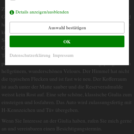
Zum Verkauf steht eine sehr schöne Alfa Romeo 1300ti
Details anzeigen/ausblenden
Giulia in dunkelgrün. Das Fahrzeug lief immer in Italien und
hat eine sehr gute Karosserie und Technik. Der Motor wurde
Auswahl bestätigen
kürzlich überholt und läuft erstklassig. Er springt auf
Schhlüsseldreh an und läuft superleise und weich. Das
OK
Getriebe schaltet sich weich und exakt. Es wurde viel in
Technik investiert. Der Unterboden ist sehr sauber mit einer
Datenschutzerklärung
Impressum
perfekt erhaltenen Substanz. Das Interieur ist gepflegt und in
hellgrünem, wunderschönen Velours. Der Himmel hat nicht
die typischen Flecken und ist fast wie neu. Der Kofferraum
ist auch unter der Matte sauber und die Reserveradmulde
weisst kein Rost auf. Eine sehr schöne, klassische Giulia zum
einsteigen und losfahren. Das Auto wird zulassungsfertig mit
H-Kennzeichen und Tüv übergeben.
Wenn Sie Interesse an der Giulia haben, rufen Sie mich gerne
an und vereinbaren einen Besichtigungstermin.