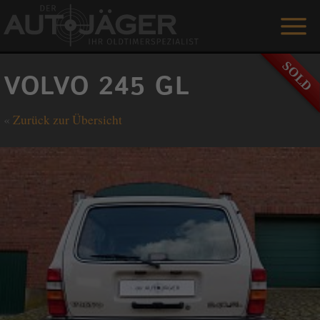
ANGEBOTE
VOLVO 245 GL
LEISTUNGEN
«
Zurück zur Übersicht
REFERENZEN
DER AUTOJÄGER
GÄSTEBUCH
KONTAKT
ENGLISH
0 1515 / 466 66 80